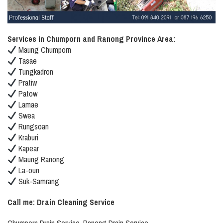
Services in Chumporn and Ranong Province Area:
Maung Chumporn
Tasae
Tungkadron
Pratiw
Patow
Lamae
Swea
Rungsoan
Kraburi
Kapear
Maung Ranong
La-oun
Suk-Samrang
Call me: Drain Cleaning Service